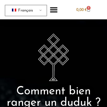
0
0,00
€
Français
Comment bien
ranger un duduk ?