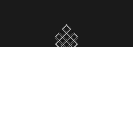
Atelier de duduks arméniens
he
Étui
Commander
Qui sommes-nous ?
C