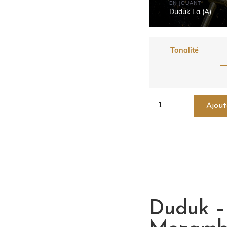
EN JOUANT
Duduk La (A)
Tonalité
Ajout
Duduk –