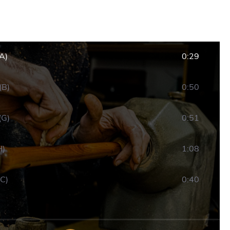
A)
0:29
(B)
0:50
(G)
0:51
H)
1:08
C)
0:40