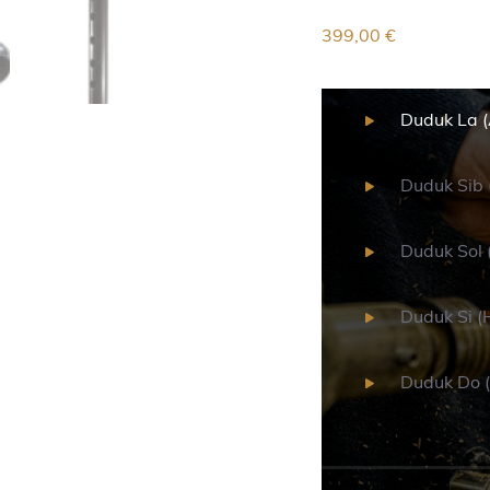
399,00
€
Duduk La (
Duduk Sib 
Duduk Sol 
Duduk Si (
Duduk Do (