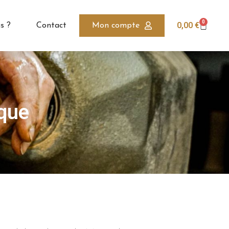
0
0,00
€
s ?
Contact
Mon compte
que