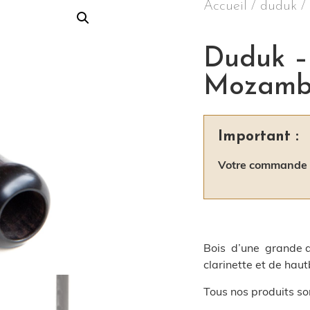
Accueil
/
duduk
/
Duduk –
Mozamb
Important :
Votre commande s
Bois d’une grande de
clarinette et de hau
Tous nos produits so