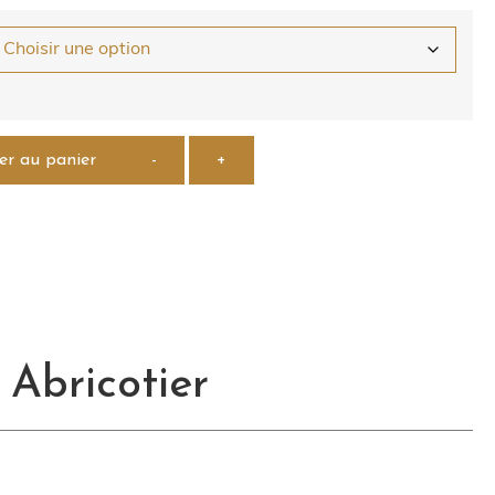
er au panier
-
+
Abricotier