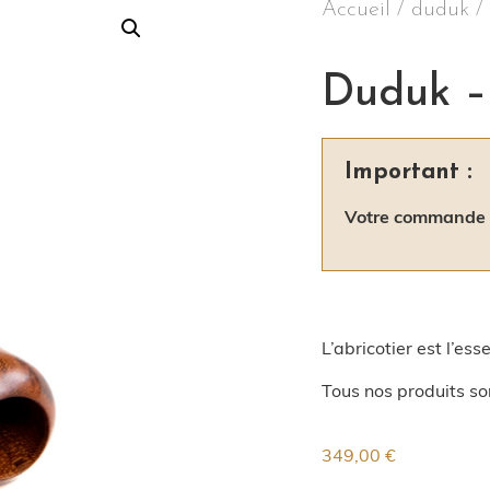
Accueil
/
duduk
/ 
Duduk – 
Important :
Votre commande s
L’abricotier est l’es
Tous nos produits so
349,00
€