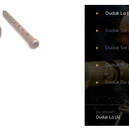
Duduk La (
Duduk Sib 
Duduk Sol 
Duduk Si (
Duduk Do (
EN JOUANT
Duduk La (A)